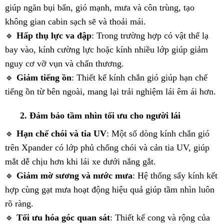
giúp ngăn bụi bẩn, gió mạnh, mưa và côn trùng, tạo
không gian cabin sạch sẽ và thoải mái.
🔹
Hấp thụ lực va đập
: Trong trường hợp có vật thể lạ
bay vào, kính cường lực hoặc kính nhiều lớp giúp giảm
nguy cơ vỡ vụn và chấn thương.
🔹
Giảm tiếng ồn
: Thiết kế kính chắn gió giúp hạn chế
tiếng ồn từ bên ngoài, mang lại trải nghiệm lái êm ái hơn.
2. Đảm bảo tầm nhìn tối ưu cho người lái
🔹
Hạn chế chói và tia UV
: Một số dòng kính chắn gió
trên Xpander có lớp phủ chống chói và cản tia UV, giúp
mắt dễ chịu hơn khi lái xe dưới nắng gắt.
🔹
Giảm mờ sương và nước mưa
: Hệ thống sấy kính kết
hợp cùng gạt mưa hoạt động hiệu quả giúp tầm nhìn luôn
rõ ràng.
🔹
Tối ưu hóa góc quan sát
: Thiết kế cong và rộng của