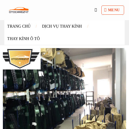
Bỏ
qua
MENU
nội
dung
TRANG CHỦ
/
DỊCH VỤ THAY KÍNH
/
THAY KÍNH Ô TÔ