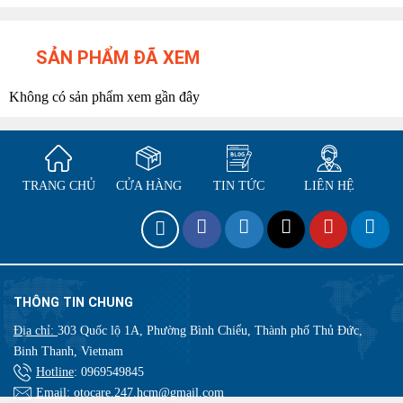
SẢN PHẨM ĐÃ XEM
Không có sản phẩm xem gần đây
TRANG CHỦ
CỬA HÀNG
TIN TỨC
LIÊN HỆ
THÔNG TIN CHUNG
Địa chỉ:
303 Quốc lộ 1A, Phường Bình Chiểu, Thành phố Thủ Đức,
Binh Thanh, Vietnam
Hotline
:
0969549845
Email
: otocare.247.hcm@gmail.com