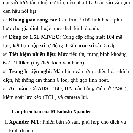
đại với lưới tản nhiệt cỡ lớn, đèn pha LED sắc sảo và cụm
đèn hậu nổi bật.
✅
Không gian rộng rãi
: Cấu trúc 7 chỗ linh hoạt, phù
hợp cho gia đình hoặc mục đích kinh doanh.
✅
Động cơ 1.5L MIVEC
: Cung cấp công suất 104 mã
lực, kết hợp hộp số tự động 4 cấp hoặc số sàn 5 cấp.
✅
Tiết kiệm nhiên liệu
: Mức tiêu thụ trung bình khoảng
6-7L/100km (tùy điều kiện vận hành).
✅
Trang bị tiện nghi
: Màn hình cảm ứng, điều hòa chỉnh
điện, hệ thống âm thanh 6 loa, ghế gập linh hoạt.
✅
An toàn
: Có ABS, EBD, BA, cân bằng điện tử (ASC),
kiểm soát lực kéo (TCL) và camera lùi.
Các phiên bản của Mitsubishi Xpander
Xpander MT
: Phiên bản số sàn, phù hợp cho dịch vụ
kinh doanh.