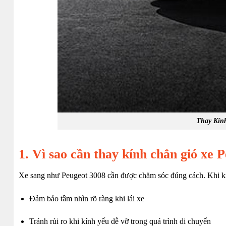
Thay Kính
1. Vì sao cần thay kính chắn gió xe 
Xe sang như Peugeot 3008 cần được chăm sóc đúng cách. Khi kính
Đảm bảo tầm nhìn rõ ràng khi lái xe
Tránh rủi ro khi kính yếu dễ vỡ trong quá trình di chuyển