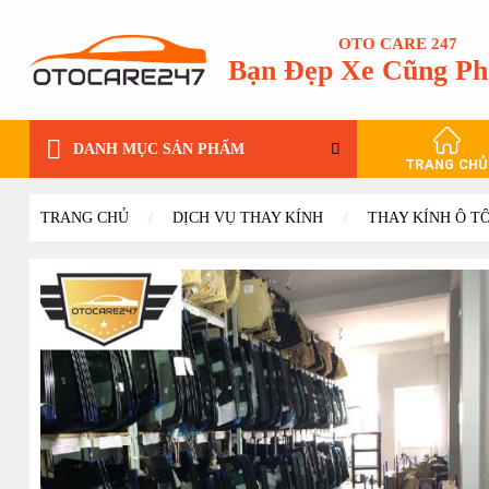
Bỏ
qua
OTO CARE 247
Bạn Đẹp Xe Cũng Ph
nội
dung
DANH MỤC SẢN PHẨM
TRANG CHỦ
TRANG CHỦ
/
DỊCH VỤ THAY KÍNH
/
THAY KÍNH Ô T