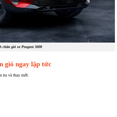
 chắn gió xe Peugeot 3008
n gió ngay lập tức
 tra và thay mới: