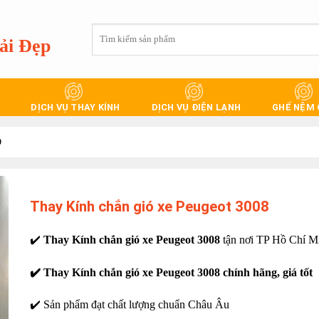
Tìm
ải Đẹp
kiếm:
DỊCH VỤ THAY KÍNH
DỊCH VỤ ĐIỆN LẠNH
GHẾ NỆM
Ô
Thay Kính chắn gió xe Peugeot 3008
✔️
Thay Kính chắn gió xe Peugeot 3008
tận nơi TP Hồ Chí M
✔️ Thay Kính chắn gió xe Peugeot 3008 chính hãng, giá tốt
✔️ Sản phẩm đạt chất lượng chuẩn Châu Âu