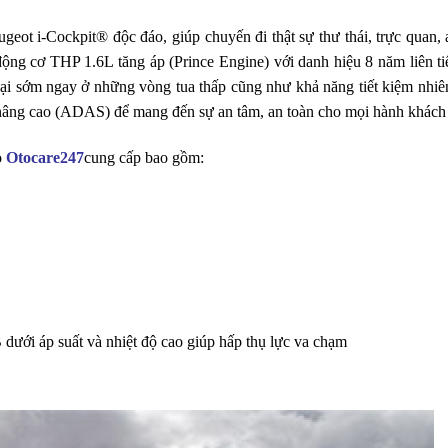
eot i-Cockpit® độc đáo, giúp chuyến đi thật sự thư thái, trực quan, 
ộng cơ THP 1.6L tăng áp (Prince Engine) với danh hiệu 8 năm liên tiế
ại sớm ngay ở những vòng tua thấp cũng như khả năng tiết kiệm nhiên
 nâng cao (ADAS) để mang đến sự an tâm, an toàn cho mọi hành khách 
o
Otocare247
cung cấp bao gồm:
 dưới áp suất và nhiệt độ cao giúp hấp thụ lực va chạm