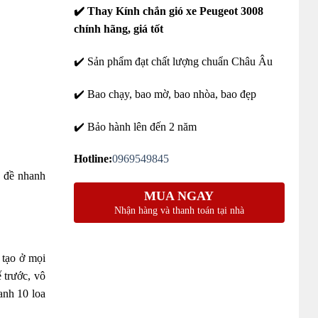
✔️ Thay Kính chắn gió xe Peugeot 3008
chính hãng, giá tốt
✔️ Sản phẩm đạt chất lượng chuẩn Châu Âu
✔️ Bao chạy, bao mờ, bao nhòa, bao đẹp
✔️ Bảo hành lên đến 2 năm
Hotline:
0969549845
n đề nhanh
MUA NGAY
Nhận hàng và thanh toán tại nhà
 tạo ở mọi
 trước
, v
ô
anh 10 loa