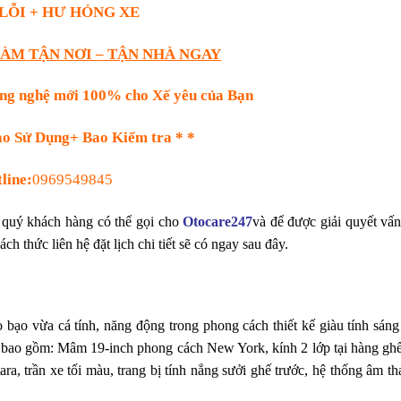
 LỖI + HƯ HỎNG XE
LÀM TẬN NƠI – TẬN NHÀ NGAY
ng nghệ mới 100% cho Xế yêu của Bạn
ao Sử Dụng+ Bao Kiểm tra * *
line:
0969549845
, quý khách hàng có thể gọi cho
Otocare247
và để được giải quyết vấ
ách thức liên hệ đặt lịch chi tiết sẽ có ngay sau đây.
 bạo vừa cá tính, năng động trong phong cách thiết kế giàu tính sáng
 bao gồm: Mâm 19-inch phong cách New York, kính 2 lớp tại hàng ghế
ara
, t
rần xe tối màu
,
trang bị tính nắng sưởi ghế trước
, h
ệ thống âm th