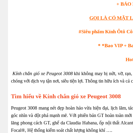
+ BÁO
GỌI LÀ CÓ MẶT 
#Siêu phẩm Kính Ôtô Cô
* *Bao VIP + B
Hot
Kính chắn gió xe Peugeot 3008
khi không may bị nứt, vỡ, rạn
chóng với dịch vụ tận nơi, siêu tiện lợi. Thông tin hữu ích và cả c
Tìm hiểu về Kính chắn gió xe Peugeot 3008
Peugeot 3008 mang nét đẹp hoàn hảo vừa hiện đại, lịch lãm, táo
góc nhìn và đột phá mạnh mẽ. Với phiên bản GT hoàn toàn mới
lăng phong cách GT
,
ghế da Claudia Habana
,
ốp nội thất Alcant
Focal®
,
Hệ thống kiểm soát chất lượng không khí ….