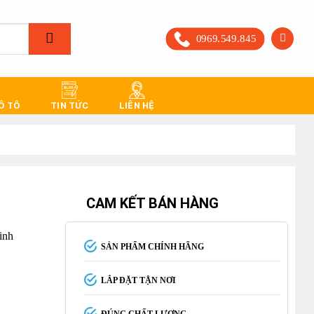
0969.549.845
 Ô TÔ
TIN TỨC
LIÊN HỆ
CAM KẾT BÁN HÀNG
inh
SẢN PHẨM CHÍNH HÃNG
LẮP ĐẶT TẬN NƠI