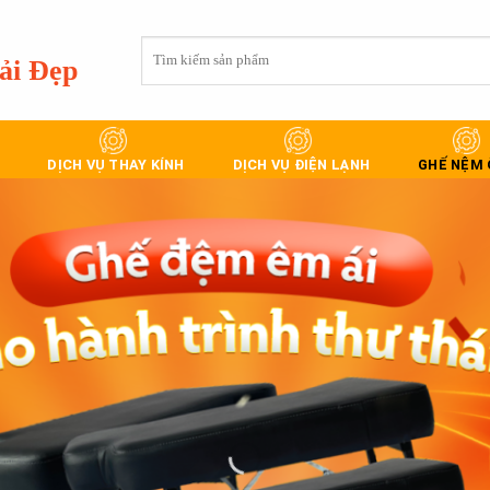
Tìm
ải Đẹp
kiếm:
DỊCH VỤ THAY KÍNH
DỊCH VỤ ĐIỆN LẠNH
GHẾ NỆM