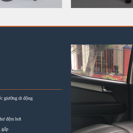
ếc giường di động
như đệm hơi
g gấp