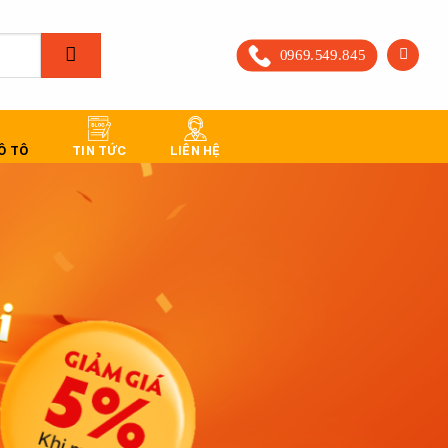
0969.549.845
 Ô TÔ
TIN TỨC
LIÊN HỆ