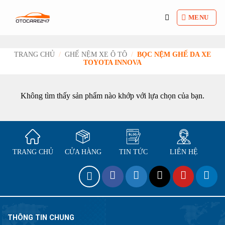
Bỏ
qua
MENU
nội
dung
TRANG CHỦ
/
GHẾ NỆM XE Ô TÔ
/
BỌC NỆM GHẾ DA XE
TOYOTA INNOVA
Không tìm thấy sản phẩm nào khớp với lựa chọn của bạn.
TRANG CHỦ
CỬA HÀNG
TIN TỨC
LIÊN HỆ
THÔNG TIN CHUNG