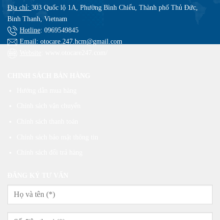
Địa chỉ:
303 Quốc lộ 1A, Phường Bình Chiểu, Thành phố Thủ Đức,
Binh Thanh, Vietnam
Hotline
:
0969549845
Email
: otocare.247.hcm@gmail.com
Website
: www.otocare247.com/
CHINH SÁCH BÁN HÀNG
Hướng dẫn mua hàng
Chính sách vận chuyển
Chính sách thanh toán
Chính sách bảo mật thông tin
Chính sách đổi trả hàng
ĐĂNG KÝ TƯ VẤN