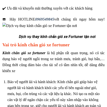
✔️ Ưu đãi và khuyến mãi thường xuyên với các khách hàng
☎️ Hãy HOTLINE
0969549845
với chúng tôi ngay hôm nay!
Dịch vụ thay kính chắn gió xe Fortuner tận nơi
Vai trò kính chắn gió xe fortuner
Kính chắn gió xe fortuner
là bộ phận rất quan trọng, nó có tác
dụng bảo vệ người ngồi trong xe tránh mưa, tránh gió, bụi bẩn,…
Đồng thời cũng đảm bảo cho tài xế có tầm nhìn tốt, dễ dàng điều
khiển xe
Bảo vệ người lái và hành khách: Kính chắn gió giúp bảo vệ
người lái và hành khách khỏi các yếu tố bên ngoài như gió,
mưa, bụi, côn trùng và các vật liệu lạ khác. Nó tạo ra một rào
cản vật lý để ngăn chặn các yếu tố này xâm nhập vào không
gian bên trong xe, giữ cho người lái và hành khách an toàn và