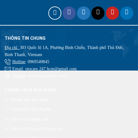
THÔNG TIN CHUNG
Địa chỉ:
303 Quốc lộ 1A, Phường Bình Chiểu, Thành phố Thủ Đức,
Binh Thanh, Vietnam
Hotline
:
0969549845
Email
: otocare.247.hcm@gmail.com
Website
: www.otocare247.com/
CHINH SÁCH BÁN HÀNG
Hướng dẫn mua hàng
Chính sách vận chuyển
Chính sách thanh toán
Chính sách bảo mật thông tin