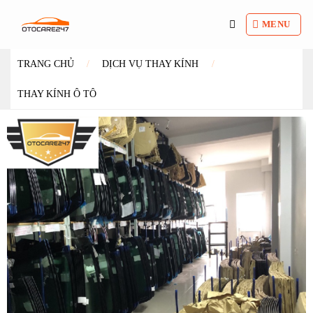
Bỏ
qua
MENU
nội
dung
TRANG CHỦ
/
DỊCH VỤ THAY KÍNH
/
THAY KÍNH Ô TÔ