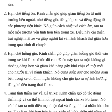
ráo.
Hạn chế tiếng ồn: Kính chắn gió giúp giảm tiếng ồn từ môi
trường bên ngoài, như tiếng gió, tiếng lốp xe và tiếng động từ
các phương tiện khác. Nó giúp cách nhiệt và cách âm, tạo ra
một môi trường yên tĩnh hơn bên trong xe. Điều này cải thiện
trải nghiệm lái xe và giúp người lái và hành khách thư giãn hơn
trong quá trình di chuyển.
Hạn chế luồng gió: Kính chắn gió giúp giảm luồng gió thổi vào
trong xe khi lái xe ở tốc độ cao. Điều này tạo ra một không gian
thoáng đãng hơn và giảm khả năng gây khó chịu và mệt mỏi
cho người lái và hành khách. Nó cũng giúp giữ cho không gian
bên trong xe ổn định, ngăn không cho gió tạo ra sự ảnh hưởng
đáng kể đến trạng thái lái xe.
Tăng tính thẩm mỹ và giá trị xe: Kính chắn gió có tác động
thẩm mỹ và có thể làm nổi bật ngoại hình của xe Fortuner. Nó
có thể tạo ra một diện mạo hiện đại và tăng tính cá nhân hóa cho
xe. Ngoài ra, khi bạn bán lại xe, việc có kính chắn gió cũng có