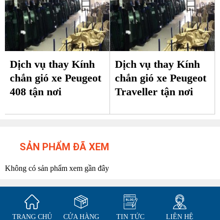
Dịch vụ thay Kính
Dịch vụ thay Kính
chắn gió xe Peugeot
chắn gió xe Peugeot
408 tận nơi
Traveller tận nơi
SẢN PHẨM ĐÃ XEM
Không có sản phẩm xem gần đây
TRANG CHỦ
CỬA HÀNG
TIN TỨC
LIÊN HỆ