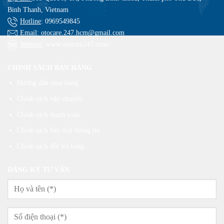
Binh Thanh, Vietnam
Hotline
:
0969549845
Email
: otocare.247.hcm@gmail.com
Website
: www.otocare247.com/
CHINH SÁCH BÁN HÀNG
Hướng dẫn mua hàng
Chính sách vận chuyển
Chính sách thanh toán
Chính sách bảo mật thông tin
Chính sách đổi trả hàng
ĐĂNG KÝ TƯ VẤN