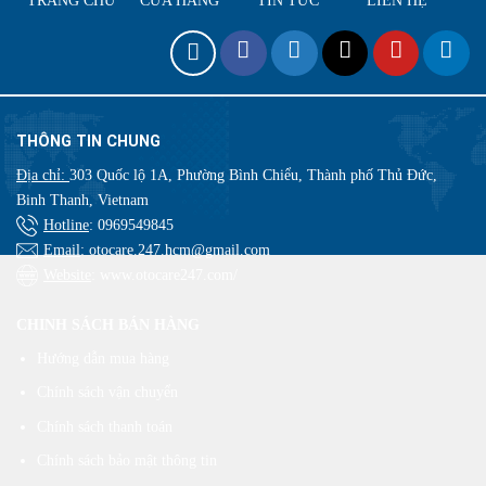
TRANG CHỦ
CỬA HÀNG
TIN TỨC
LIÊN HỆ
THÔNG TIN CHUNG
Địa chỉ:
303 Quốc lộ 1A, Phường Bình Chiểu, Thành phố Thủ Đức,
Binh Thanh, Vietnam
Hotline
:
0969549845
Email
: otocare.247.hcm@gmail.com
Website
: www.otocare247.com/
CHINH SÁCH BÁN HÀNG
Hướng dẫn mua hàng
Chính sách vận chuyển
Chính sách thanh toán
Chính sách bảo mật thông tin