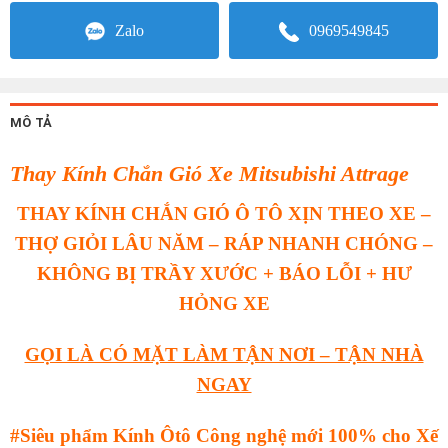
Zalo
0969549845
MÔ TẢ
Thay Kính Chắn Gió Xe Mitsubishi Attrage
THAY KÍNH CHẮN GIÓ Ô TÔ XỊN THEO XE –
THỢ GIỎI LÂU NĂM – RÁP NHANH CHÓNG –
KHÔNG BỊ TRẦY XƯỚC + BÁO LỖI + HƯ
HỎNG XE
GỌI LÀ CÓ MẶT LÀM TẬN NƠI – TẬN NHÀ
NGAY
#Siêu phẩm Kính Ôtô Công nghệ mới 100% cho Xế