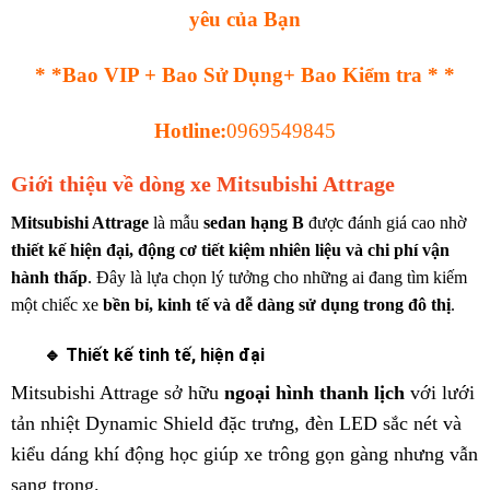
yêu của Bạn
* *Bao VIP + Bao Sử Dụng+ Bao Kiểm tra * *
Hotline:
0969549845
Giới thiệu về dòng xe Mitsubishi Attrage
Mitsubishi Attrage
là mẫu
sedan hạng B
được đánh giá cao nhờ
thiết kế hiện đại, động cơ tiết kiệm nhiên liệu và chi phí vận
hành thấp
. Đây là lựa chọn lý tưởng cho những ai đang tìm kiếm
một chiếc xe
bền bỉ, kinh tế và dễ dàng sử dụng trong đô thị
.
🔹
Thiết kế tinh tế, hiện đại
Mitsubishi Attrage sở hữu
ngoại hình thanh lịch
với lưới
tản nhiệt Dynamic Shield đặc trưng, đèn LED sắc nét và
kiểu dáng khí động học giúp xe trông gọn gàng nhưng vẫn
sang trọng.