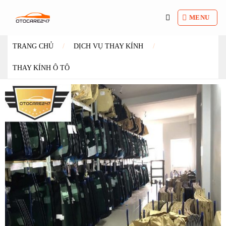
Bỏ
qua
MENU
nội
dung
TRANG CHỦ
/
DỊCH VỤ THAY KÍNH
/
THAY KÍNH Ô TÔ