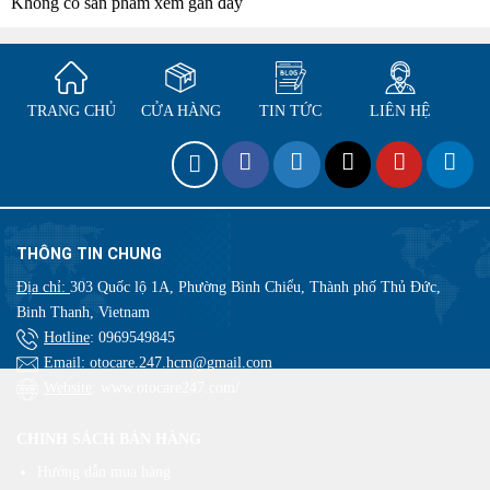
Không có sản phẩm xem gần đây
TRANG CHỦ
CỬA HÀNG
TIN TỨC
LIÊN HỆ
THÔNG TIN CHUNG
Địa chỉ:
303 Quốc lộ 1A, Phường Bình Chiểu, Thành phố Thủ Đức,
Binh Thanh, Vietnam
Hotline
:
0969549845
Email
: otocare.247.hcm@gmail.com
Website
: www.otocare247.com/
CHINH SÁCH BÁN HÀNG
Hướng dẫn mua hàng