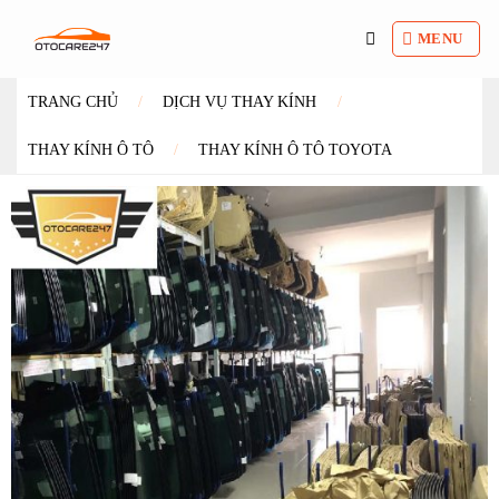
Bỏ
qua
MENU
nội
dung
TRANG CHỦ
/
DỊCH VỤ THAY KÍNH
/
THAY KÍNH Ô TÔ
/
THAY KÍNH Ô TÔ TOYOTA