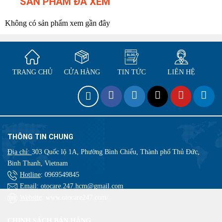
SẢN PHẨM ĐÃ XEM
Không có sản phẩm xem gần đây
TRANG CHỦ
CỬA HÀNG
TIN TỨC
LIÊN HỆ
THÔNG TIN CHUNG
Địa chỉ:
303 Quốc lộ 1A, Phường Bình Chiểu, Thành phố Thủ Đức,
Binh Thanh, Vietnam
Hotline
:
0969549845
Email
: otocare.247.hcm@gmail.com
Website
: www.otocare247.com/
CHINH SÁCH BÁN HÀNG