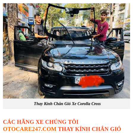
Thay Kính Chắn Gió Xe Corolla Cross
CÁC HÃNG XE CHÚNG TÔI
OTOCARE247.COM
THAY KÍNH CHẮN GIÓ