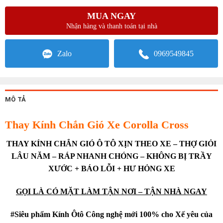
MUA NGAY
Nhận hàng và thanh toán tại nhà
Zalo
0969549845
MÔ TẢ
Thay Kính Chắn Gió Xe Corolla Cross
THAY KÍNH CHẮN GIÓ Ô TÔ XỊN THEO XE – THỢ GIỎI
LÂU NĂM – RÁP NHANH CHÓNG – KHÔNG BỊ TRẦY
XƯỚC + BÁO LỖI + HƯ HỎNG XE
GỌI LÀ CÓ MẶT LÀM TẬN NƠI – TẬN NHÀ NGAY
#Siêu phẩm Kính Ôtô Công nghệ mới 100% cho Xế yêu của