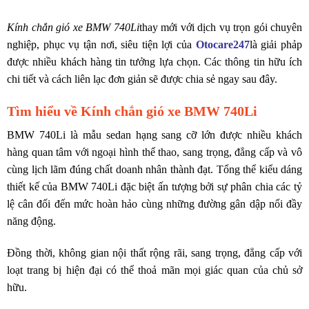
Kính chắn gió xe BMW 740Li
thay mới với dịch vụ trọn gói chuyên
nghiệp, phục vụ tận nơi, siêu tiện lợi của
Otocare247
là giải phảp
được nhiều khách hàng tin tưởng lựa chọn. Các thông tin hữu ích
chi tiết và cách liên lạc đơn giản sẽ được chia sẻ ngay sau đây.
Tìm hiểu về Kính chắn gió xe BMW 740Li
BMW 740Li là mẫu sedan hạng sang cỡ lớn được nhiều khách
hàng quan tâm với ngoại hình thể thao, sang trọng, đẳng cấp và vô
cùng lịch lãm đúng chất doanh nhân thành đạt. Tổng thể kiểu dáng
thiết kế của BMW 740Li đặc biệt ấn tượng bởi sự phân chia các tỷ
lệ cân đối đến mức hoàn hảo cùng những đường gân dập nổi đầy
năng động.
Đồng thời, không gian nội thất rộng rãi, sang trọng, đẳng cấp với
loạt trang bị hiện đại có thể thoả mãn mọi giác quan của chủ sở
hữu.