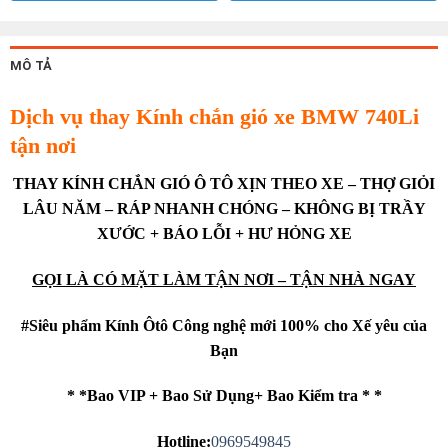
MÔ TẢ
Dịch vụ thay Kính chắn gió xe BMW 740Li
tận nơi
THAY KÍNH CHẮN GIÓ Ô TÔ XỊN THEO XE – THỢ GIỎI
LÂU NĂM – RÁP NHANH CHÓNG – KHÔNG BỊ TRẦY
XƯỚC + BÁO LỖI + HƯ HỎNG XE
GỌI LÀ CÓ MẶT LÀM TẬN NƠI – TẬN NHÀ NGAY
#Siêu phẩm Kính Ôtô Công nghệ mới 100% cho Xế yêu của
Bạn
* *Bao VIP + Bao Sử Dụng+ Bao Kiểm tra * *
Hotline:
0969549845