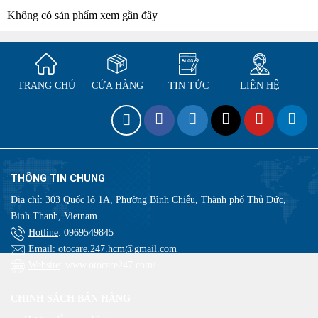
Không có sản phẩm xem gần đây
TRANG CHỦ
CỬA HÀNG
TIN TỨC
LIÊN HỆ
THÔNG TIN CHUNG
Địa chỉ:
303 Quốc lộ 1A, Phường Bình Chiểu, Thành phố Thủ Đức,
Binh Thanh, Vietnam
Hotline
:
0969549845
Email
: otocare.247.hcm@gmail.com
Website
: www.otocare247.com/
CHINH SÁCH BÁN HÀNG