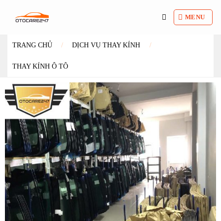
Bỏ
qua
MENU
nội
dung
TRANG CHỦ
/
DỊCH VỤ THAY KÍNH
/
THAY KÍNH Ô TÔ