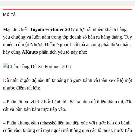
MÔ TẢ
Mặc dù chiếc
Toyota Fortuner 2017
được rất nhiều khách hàng
yêu chuộng và luôn nằm trong tốp doanh số bán ra hàng tháng. Tuy
nhiên, có một Nhược Điểm Ngoại Thất mà ai cũng phải thừa nhận,
hãy cùng
AKauto
phân tích yếu tố này nhé:
Dù nhìn ở góc độ nào thì khoảng hở giữa bánh và thân xe để lộ một
nhược điểm rất lớn:
– Phần tôn xe vị trí 2 hốc bánh bị “
lộ
” ra nhìn rất thiếu thẩm mĩ, đất
cát và bùn bẩn bám trực tiếp vào.
– Phần khung gầm (chassis) liên tục tiếp xúc với nước bẩn do bánh
cuốn vào, không chỉ mặt ngoài mà thông qua các lỗ thoát, nước bẩn