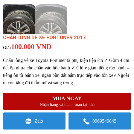
CHẮN LỒNG DÈ XE FORTUNER 2017
100.000
VND
Chắn lồng vè xe Toyota Fortuner là phụ kiện tiện ích ✓ Gồm 4 chi
tiết ốp nhựa che chắn vào hốc bánh ✓ Giúp: giảm tiếng rào bánh –
tiếng ồn từ bánh xe, ngăn bùn đất bám trực tiếp vào tôn xe✓Ngoài
ra còn tăng độ thẩm mĩ và sang trọng.
MUA NGAY
Nhận hàng và thanh toán tại nhà
Zalo
0969549845