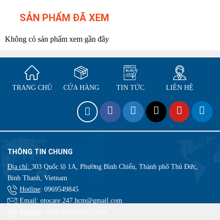
SẢN PHẨM ĐÃ XEM
Không có sản phẩm xem gần đây
TRANG CHỦ
CỬA HÀNG
TIN TỨC
LIÊN HỆ
THÔNG TIN CHUNG
Địa chỉ:
303 Quốc lộ 1A, Phường Bình Chiểu, Thành phố Thủ Đức,
Binh Thanh, Vietnam
Hotline
:
0969549845
Email
: otocare.247.hcm@gmail.com
Website
: www.otocare247.com/