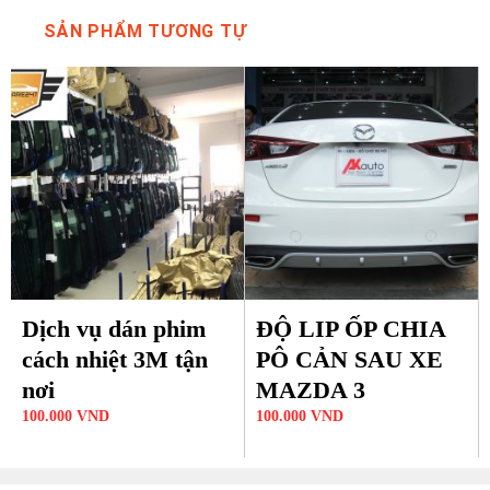
SẢN PHẨM TƯƠNG TỰ
Dịch vụ dán phim
ĐỘ LIP ỐP CHIA
cách nhiệt 3M tận
PÔ CẢN SAU XE
nơi
MAZDA 3
100.000
VND
100.000
VND