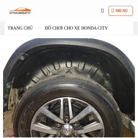
Bỏ
qua
MENU
nội
dung
TRANG CHỦ
/
ĐỒ CHƠI CHO XE HONDA CITY