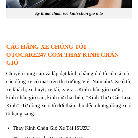
Kỹ thuật chăm sóc kính chắn gió ô tô
CÁC HÃNG XE CHÚNG TÔI
OTOCARE247.COM
THAY KÍNH CHẮN
GIÓ
Chuyên cung cấp và lắp đặt kính chắn gió ô tô của tất cả
các dòng xe có mặt trên thị trường Việt Nam như: Xe ô tô,
xe khách, xe buýt, xe tải,..v.v.v…Kính chắn gió trước,
kính chắn gió sau, kính cửa hai bên, “Kính Thưa Các Loại
Kính”. Từ dòng xe ô tô đời thấp cho đến những dòng xe ô
tô hạng sang.
Thay Kính Chắn Gió Xe Tải ISUZU