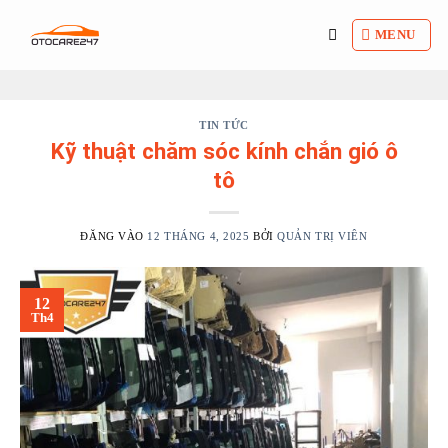
Bỏ
qua
MENU
nội
dung
TIN TỨC
Kỹ thuật chăm sóc kính chắn gió ô
tô
ĐĂNG VÀO
12 THÁNG 4, 2025
BỞI
QUẢN TRỊ VIÊN
12
Th4