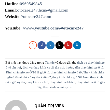
Hotline:
0969549845
Email:
otocare.247.hcm@gmail.com
Website
:
//otocare247.com
YouTube:
//www.youtube.com/@otocare247
Bài viết này được đăng trong
Tin tức
và được gắn thẻ
dịch vụ thay kính xe
ô tô tận nơi
,
dịch vụ thay kính xe tải tận nơi
,
hướng dẫn thay kính xe ô tô
,
Kính chắn gió xe Ô Tô là gì
,
ô tô
,
thay kính chắn gió ô tô
,
Thay kính chắn
gió ô tô tại nhà có uy tín không?
,
thay kính chắn gió Sài Gòn
,
thay kính
chắn gió uy tín
,
thay kính xe hơi
,
thay kính xe khách
,
thay kính xe ô tô gần
đây
,
thay kính xe tải uy tín
.
QUẢN TRỊ VIÊN