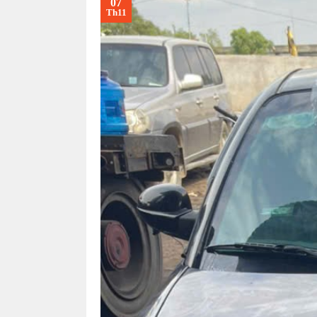
07
Th11