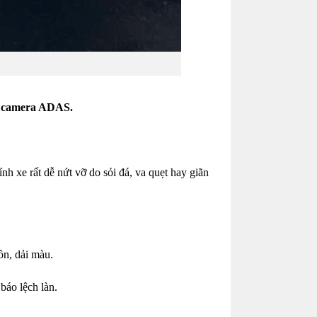
ẩn camera ADAS.
e rất dễ nứt vỡ do sỏi đá, va quẹt hay giãn
n, dải màu.
báo lệch làn.