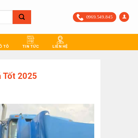
0969.549.845
 Ô TÔ
TIN TỨC
LIÊN HỆ
á Tốt 2025