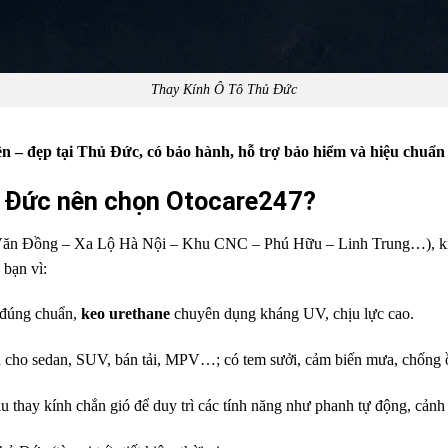
Thay Kính Ô Tô Thủ Đức
bền – đẹp tại Thủ Đức, có bảo hành, hỗ trợ bảo hiểm và hiệu chu
hủ Đức nên chọn Otocare247?
ăn Đồng – Xa Lộ Hà Nội – Khu CNC – Phú Hữu – Linh Trung…), kính x
 bạn vì:
 đúng chuẩn,
keo urethane
chuyên dụng kháng UV, chịu lực cao.
cho sedan, SUV, bán tải, MPV…; có tem sưởi, cảm biến mưa, chống ồ
u thay kính chắn gió để duy trì các tính năng như phanh tự động, cảnh 