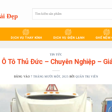
Tìm
ải Đẹp
kiếm:
DỊCH VỤ THAY KÍNH
DỊCH VỤ ĐIỆN LẠNH
GHẾ NỆM
TIN TỨC
 Ô Tô Thủ Đức – Chuyên Nghiệp – Gi
ĐĂNG VÀO
7 THÁNG MƯỜI MỘT, 2025
BỞI
QUẢN TRỊ VIÊN