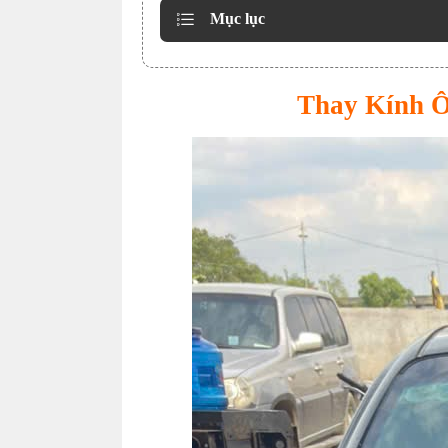
Mục lục
Thay Kính Ô