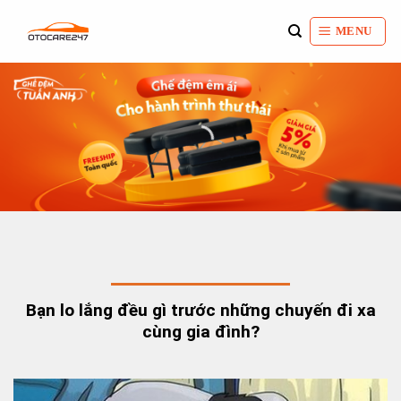
Bỏ
qua
MENU
nội
dung
Bạn lo lắng đều gì trước những chuyến đi xa
cùng gia đình?