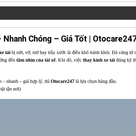
– Nhanh Chóng – Giá Tốt | Otocare24
xe tải
bị nứt, vỡ, mờ hay trầy xước là điều khó tránh khỏi. Đá văng từ 
hưởng đến
tầm nhìn của tài xế
. Khi đó, việc
thay kính xe tải
đúng kỹ th
n – nhanh – giá hợp lý, thì
Otocare247
là lựa chọn hàng đầu.
ặt tận nơi)