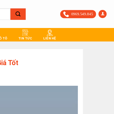
0969.549.845
 Ô TÔ
TIN TỨC
LIÊN HỆ
iá Tốt