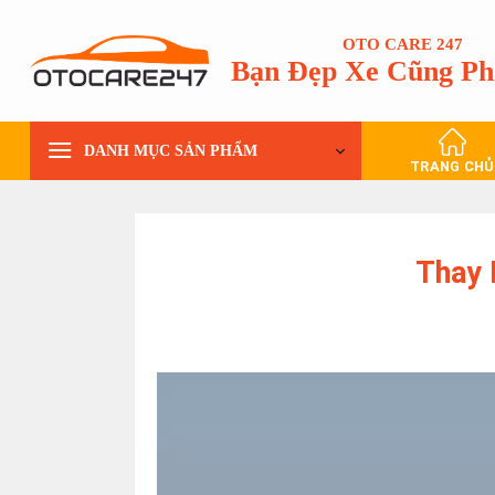
Bỏ
qua
OTO CARE 247
Bạn Đẹp Xe Cũng Ph
nội
dung
DANH MỤC SẢN PHẨM
TRANG CHỦ
Thay 