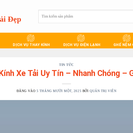
Tìm
ải Đẹp
kiếm:
DỊCH VỤ THAY KÍNH
DỊCH VỤ ĐIỆN LẠNH
GHẾ NỆM
TIN TỨC
Kính Xe Tải Uy Tín – Nhanh Chóng – G
ĐĂNG VÀO
5 THÁNG MƯỜI MỘT, 2025
BỞI
QUẢN TRỊ VIÊN