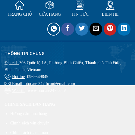
TRANG CHỦ
CỬA HÀNG
TIN TỨC
LIÊN HỆ
THÔNG TIN CHUNG
Địa chỉ:
303 Quốc lộ 1A, Phường Bình Chiểu, Thành phố Thủ Đức,
Binh Thanh, Vietnam
Hotline
:
0969549845
Email
: otocare.247.hcm@gmail.com
Website
: www.otocare247.com/
CHINH SÁCH BÁN HÀNG
Hướng dẫn mua hàng
Chính sách vận chuyển
Chính sách thanh toán