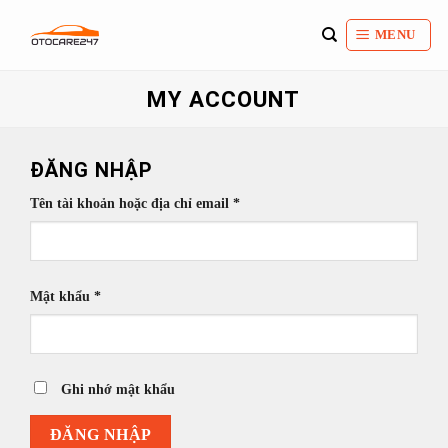
Bỏ
qua
MENU
nội
dung
MY ACCOUNT
ĐĂNG NHẬP
Bắt
Tên tài khoản hoặc địa chỉ email
*
buộc
Bắt
Mật khẩu
*
buộc
Ghi nhớ mật khẩu
ĐĂNG NHẬP