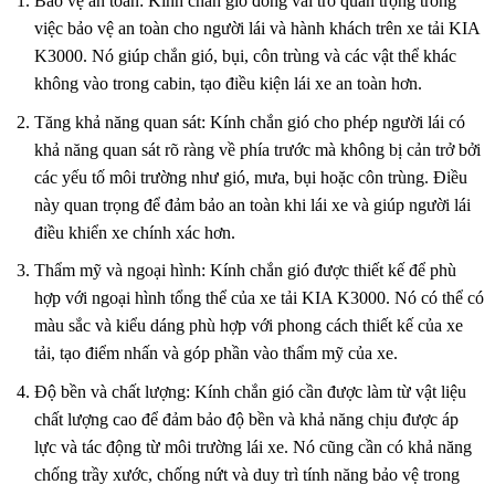
Bảo vệ an toàn: Kính chắn gió đóng vai trò quan trọng trong
việc bảo vệ an toàn cho người lái và hành khách trên xe tải KIA
K3000. Nó giúp chắn gió, bụi, côn trùng và các vật thể khác
không vào trong cabin, tạo điều kiện lái xe an toàn hơn.
Tăng khả năng quan sát: Kính chắn gió cho phép người lái có
khả năng quan sát rõ ràng về phía trước mà không bị cản trở bởi
các yếu tố môi trường như gió, mưa, bụi hoặc côn trùng. Điều
này quan trọng để đảm bảo an toàn khi lái xe và giúp người lái
điều khiển xe chính xác hơn.
Thẩm mỹ và ngoại hình: Kính chắn gió được thiết kế để phù
hợp với ngoại hình tổng thể của xe tải KIA K3000. Nó có thể có
màu sắc và kiểu dáng phù hợp với phong cách thiết kế của xe
tải, tạo điểm nhấn và góp phần vào thẩm mỹ của xe.
Độ bền và chất lượng: Kính chắn gió cần được làm từ vật liệu
chất lượng cao để đảm bảo độ bền và khả năng chịu được áp
lực và tác động từ môi trường lái xe. Nó cũng cần có khả năng
chống trầy xước, chống nứt và duy trì tính năng bảo vệ trong