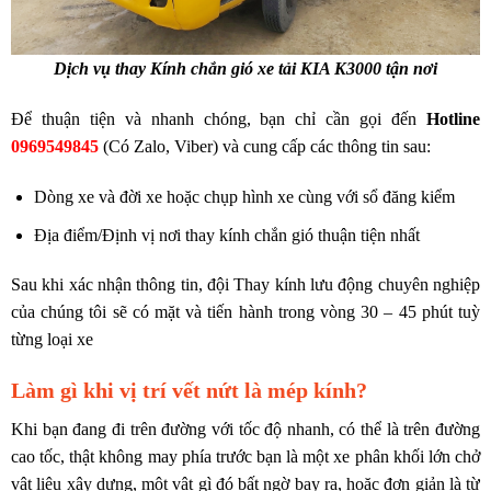
Dịch vụ thay Kính chắn gió xe tải KIA K3000 tận nơi
Để thuận tiện và nhanh chóng, bạn chỉ cần gọi đến
Hotline
0969549845
(Có Zalo, Viber) và cung cấp các thông tin sau:
Dòng xe và đời xe hoặc chụp hình xe cùng với sổ đăng kiểm
Địa điểm/Định vị nơi thay kính chắn gió thuận tiện nhất
Sau khi xác nhận thông tin, đội Thay kính lưu động chuyên nghiệp
của chúng tôi sẽ có mặt và tiến hành trong vòng 30 – 45 phút tuỳ
từng loại xe
Làm gì khi vị trí vết nứt là mép kính?
Khi bạn đang đi trên đường với tốc độ nhanh, có thể là trên đường
cao tốc, thật không may phía trước bạn là một xe phân khối lớn chở
vật liệu xây dựng, một vật gì đó bất ngờ bay ra, hoặc đơn giản là từ