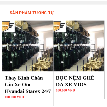
SẢN PHẨM TƯƠNG TỰ
Thay Kính Chắn
BỌC NỆM GHẾ
Gió Xe Oto
DA XE VIOS
Hyundai Starex 24/7
100.000
VND
100.000
VND