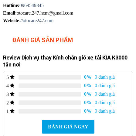
Hotline:
0969549845
Email:
otocare.247.hcm@gmail.com
Website
:
//otocare247.com
ĐÁNH GIÁ SẢN PHẨM
Review Dịch vụ thay Kính chắn gió xe tải KIA K3000
tận nơi
0%
| 0 đánh giá
5
0%
| 0 đánh giá
4
0%
| 0 đánh giá
3
0%
| 0 đánh giá
2
0%
| 0 đánh giá
1
ĐÁNH GIÁ NGAY