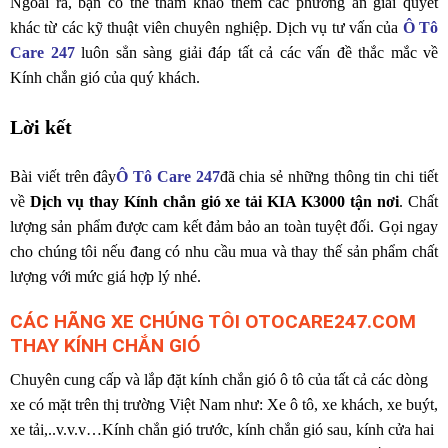
Ngoài ra, bạn có thể tham khảo thêm các phương án giải quyết
khác từ các kỹ thuật viên chuyên nghiệp. Dịch vụ tư vấn của
Ô Tô
Care 247
luôn sẳn sàng giải đáp tất cả các vấn đề thắc mắc về
Kính chắn gió của quý khách.
Lời kết
Bài viết trên đây
Ô Tô Care 247
đã chia sẻ những thông tin chi tiết
về
Dịch vụ thay Kính chắn gió xe tải KIA K3000 tận nơi
. Chất
lượng sản phẩm được cam kết đảm bảo an toàn tuyệt đối. Gọi ngay
cho chúng tôi nếu đang có nhu cầu mua và thay thế sản phẩm chất
lượng với mức giá hợp lý nhé.
CÁC HÃNG XE CHÚNG TÔI OTOCARE247.COM
THAY KÍNH CHẮN GIÓ
Chuyên cung cấp và lắp đặt kính chắn gió ô tô của tất cả các dòng
xe có mặt trên thị trường Việt Nam như: Xe ô tô, xe khách, xe buýt,
xe tải,..v.v.v…Kính chắn gió trước, kính chắn gió sau, kính cửa hai