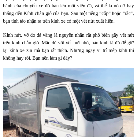
bánh của chuyến xe đó bán lên một viên đá, và thế là nó cứ bay
thẳng đến Kính chắn gió của bạn. Sau một tiếng “cốp” hoặc “rắc”,
bạn tỉnh táo nhận ra trên kính xe có một vết nứt xuất hiện.
Kính nứt, vỡ do đá văng là nguyên nhân rất phổ biến gây vết nứt
trên kính chắn gió. Mặc dù với vết nứt nhỏ, hàn kính là đủ để giữ
lại kính xe zin mà bạn rất thích. Nhưng ngay vị trí mép kính thì
không hay rồi. Bạn nên làm gì đây?