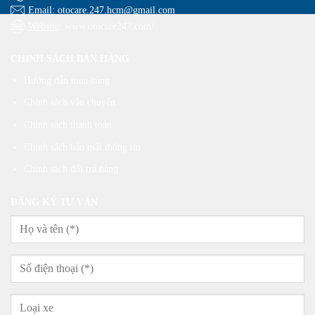
Email
: otocare.247.hcm@gmail.com
Website
: www.otocare247.com/
CHINH SÁCH BÁN HÀNG
Hướng dẫn mua hàng
Chính sách vận chuyển
Chính sách thanh toán
Chính sách bảo mật thông tin
Chính sách đổi trả hàng
ĐĂNG KÝ TƯ VẤN