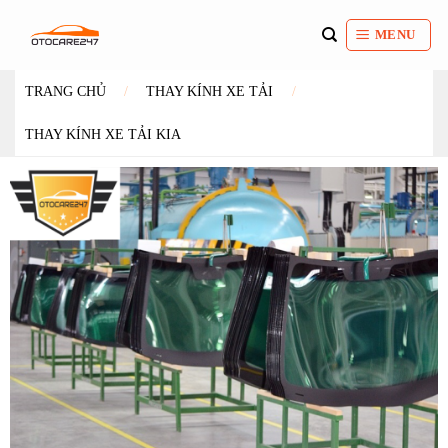
Bỏ
qua
MENU
nội
dung
TRANG CHỦ
/
THAY KÍNH XE TẢI
/
THAY KÍNH XE TẢI KIA