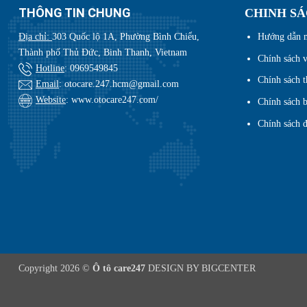
THÔNG TIN CHUNG
CHINH S
Địa chỉ:
303 Quốc lộ 1A, Phường Bình Chiểu,
Hướng dẫn 
Thành phố Thủ Đức, Binh Thanh, Vietnam
Chính sách 
Hotline
:
0969549845
Chính sách t
Email
: otocare.247.hcm@gmail.com
Website
: www.otocare247.com/
Chính sách b
Chính sách đ
Copyright 2026 ©
Ô tô care247
DESIGN BY BIGCENTER