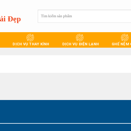
Tìm
ải Đẹp
kiếm:
DỊCH VỤ THAY KÍNH
DỊCH VỤ ĐIỆN LẠNH
GHẾ NỆM