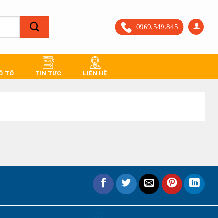
0969.549.845
 Ô TÔ
TIN TỨC
LIÊN HỆ