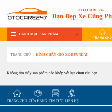
Bỏ
qua
OTO CARE 247
Bạn Đẹp Xe Cũng Ph
nội
dung
DANH MỤC SẢN PHẨM
TRANG CHỦ
TRANG CHỦ
/
KÍNH CHẮN GIÓ XE HYUNDAI
Không tìm thấy sản phẩm nào khớp với lựa chọn của bạn.
TRANG CHỦ
CỬA HÀNG
TIN TỨC
LIÊN HỆ