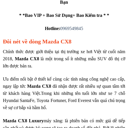
Bạn
* *Bao VIP + Bao Sử Dụng+ Bao Kiểm tra * *
Hotline:
0969549845
Đôi nét về dòng Mazda CX8
Chính thức được giới thiệu tại thị trường xe hơi Việt từ cuối năm
2018,
Mazda CX8
là một trong số ít những mẫu SUV đô thị cỡ
lớn được bán ra.
Ưu điểm nổi bật ở thiết kế cùng các tính năng công nghệ cao cấp,
ngay lập tức
Mazda CX8
đã nhận được rất nhiều sự quan tâm tới
từ khách hàng Việt.Trong khi những tên tuổi lớn như xe 7 chỗ
Hyundai SantaFe, Toyota Fortuner, Ford Everest vẫn quá chú trọng
về sự cơ bắp và hầm hố.
Mazda CX8 Luxury
máy xăng: là phiên bản có mức giá dễ tiếp
cận nhất và được kỳ vọng sẽ tạo ra doanh số đột phá. Bởi lẽ phiên