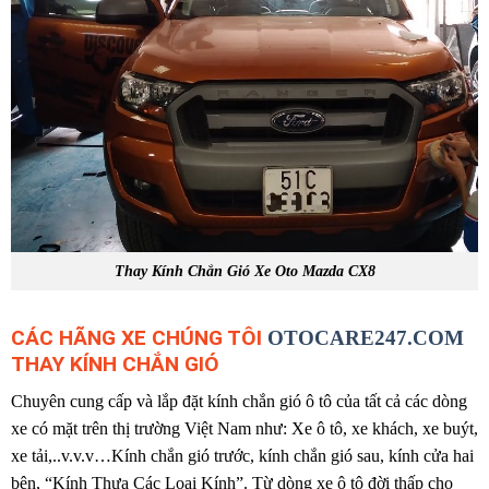
Thay Kính Chắn Gió Xe Oto Mazda CX8
CÁC HÃNG XE CHÚNG TÔI
OTOCARE247.COM
THAY KÍNH CHẮN GIÓ
Chuyên cung cấp và lắp đặt kính chắn gió ô tô của tất cả các dòng
xe có mặt trên thị trường Việt Nam như: Xe ô tô, xe khách, xe buýt,
xe tải,..v.v.v…Kính chắn gió trước, kính chắn gió sau, kính cửa hai
bên, “Kính Thưa Các Loại Kính”. Từ dòng xe ô tô đời thấp cho