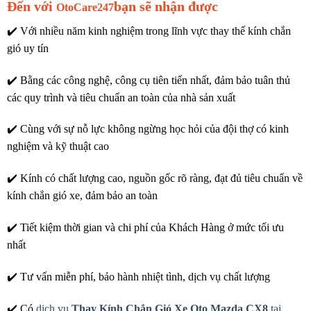
Đến với
bạn sẽ nhận được
OtoCare247
✔️ Với nhiều năm kinh nghiệm trong lĩnh vực thay thế kính chắn
gió uy tín
✔️ Bằng các công nghệ, công cụ tiên tiến nhất, đảm bảo tuân thủ
các quy trình và tiêu chuẩn an toàn của nhà sản xuất
✔️ Cùng với sự nỗ lực không ngừng học hỏi của đội thợ có kinh
nghiệm và kỹ thuật cao
✔️ Kính có chất lượng cao, nguồn gốc rõ ràng, đạt đủ tiêu chuẩn về
kính chắn gió xe, đảm bảo an toàn
✔️ Tiết kiệm thời gian và chi phí của Khách Hàng ở mức tối ưu
nhất
✔️ Tư vấn miễn phí, bảo hành nhiệt tình, dịch vụ chất lượng
✔️ Có
dịch vụ
Thay Kính Chắn Gió Xe Oto Mazda CX8
tại