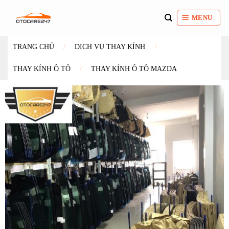
Bỏ
qua
MENU
nội
dung
TRANG CHỦ
/
DỊCH VỤ THAY KÍNH
/
THAY KÍNH Ô TÔ
/
THAY KÍNH Ô TÔ MAZDA