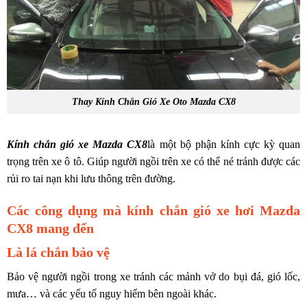
Thay Kính Chắn Gió Xe Oto Mazda CX8
Kính chắn gió xe Mazda CX8
là một bộ phận kính cực kỳ quan
trọng trên xe ô tô. Giúp người ngồi trên xe có thể né tránh được các
rủi ro tai nạn khi lưu thông trên đường.
Các công dụng mà kính chắn gió xe hơi Mazda
CX8 mang đến
Là lá chắn bảo vệ
Bảo vệ người ngồi trong xe tránh các mảnh vở do bụi đá, gió lốc,
mưa… và các yếu tố nguy hiểm bên ngoài khác.