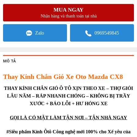
MUA NGAY
Nhận hàng và thanh toán tại nhà
Zalo
0969549845
MÔ TẢ
Thay Kính Chắn Gió Xe Oto Mazda CX8
THAY KÍNH CHẮN GIÓ Ô TÔ XỊN THEO XE – THỢ GIỎI
LÂU NĂM – RÁP NHANH CHÓNG – KHÔNG BỊ TRẦY
XƯỚC + BÁO LỖI + HƯ HỎNG XE
GỌI LÀ CÓ MẶT LÀM TẬN NƠI – TẬN NHÀ NGAY
#Siêu phẩm Kính Ôtô Công nghệ mới 100% cho Xế yêu của