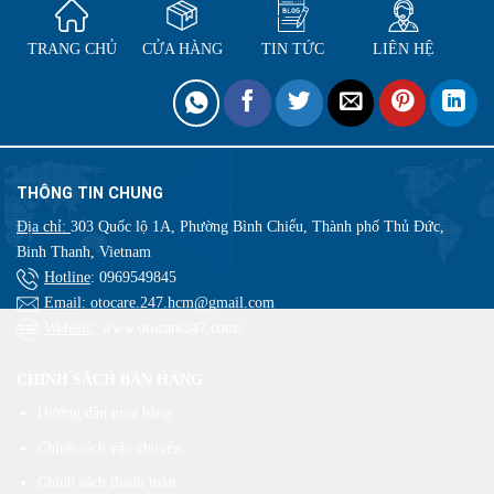
TRANG CHỦ
CỬA HÀNG
TIN TỨC
LIÊN HỆ
THÔNG TIN CHUNG
Địa chỉ:
303 Quốc lộ 1A, Phường Bình Chiểu, Thành phố Thủ Đức,
Binh Thanh, Vietnam
Hotline
:
0969549845
Email
: otocare.247.hcm@gmail.com
Website
: www.otocare247.com/
CHINH SÁCH BÁN HÀNG
Hướng dẫn mua hàng
Chính sách vận chuyển
Chính sách thanh toán