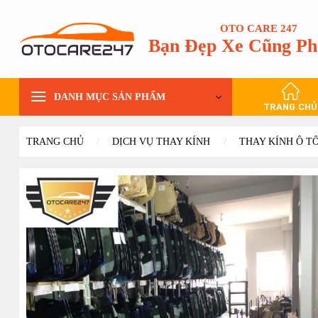
Bỏ
qua
OTO CARE 247
Bạn Đẹp Xe Cũng Ph
nội
dung
DANH MỤC SẢN PHẨM
TRANG CHỦ
TRANG CHỦ
/
DỊCH VỤ THAY KÍNH
/
THAY KÍNH Ô T