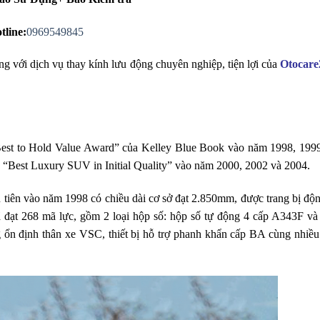
tline:
0969549845
g với dịch vụ thay kính lưu động chuyên nghiệp, tiện lợi của
Otocare
Best to Hold Value Award” của Kelley Blue Book vào năm 1998, 199
 “Best Luxury SUV in Initial Quality” vào năm 2000, 2002 và 2004.
 tiên vào năm 1998 có chiều dài cơ sở đạt 2.850mm, được trang bị độ
đã đạt 268 mã lực, gồm 2 loại hộp số: hộp số tự động 4 cấp A343F và
ổn định thân xe VSC, thiết bị hỗ trợ phanh khẩn cấp BA cùng nhiều