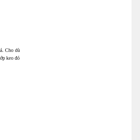
oá. Cho dù
lớp keo đó