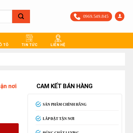
0969.549.845
 Ô TÔ
TIN TỨC
LIÊN HỆ
tận nơi
CAM KẾT BÁN HÀNG
SẢN PHẨM CHÍNH HÃNG
LẮP ĐẶT TẬN NƠI