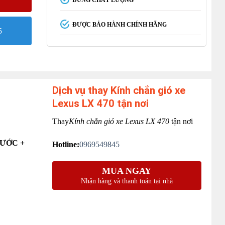
ĐÚNG CHẤT LƯỢNG
ĐƯỢC BẢO HÀNH CHÍNH HÃNG
5
Dịch vụ thay Kính chắn gió xe
Lexus LX 470 tận nơi
Thay
Kính chắn gió xe Lexus LX 470
tận nơi
XƯỚC +
Hotline:
0969549845
MUA NGAY
Nhận hàng và thanh toán tại nhà