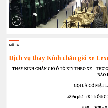
MÔ TẢ
Dịch vụ thay Kính chắn gió xe Lex
THAY KÍNH CHẮN GIÓ Ô TÔ XỊN THEO XE – THỢ 
BÁO 
GỌI LÀ CÓ MẶT 
#Siêu phẩm Kính Ôtô C
* *Bao VIP + B