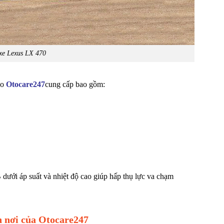
 xe Lexus LX 470
do
Otocare247
cung cấp bao gồm:
 dưới áp suất và nhiệt độ cao giúp hấp thụ lực va chạm
n nơi của
Otocare247