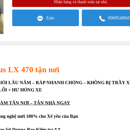
Nhận hàng và thanh toán tại nhà
Zalo
096954984
us LX 470 tận nơi
GIỎI LÂU NĂM – RÁP NHANH CHÓNG – KHÔNG BỊ TRẦY 
LỖI + HƯ HỎNG XE
LÀM TẬN NƠI – TẬN NHÀ NGAY
ông nghệ mới 100% cho Xế yêu của Bạn
ao Sử Dụng+ Bao Kiểm tra * *