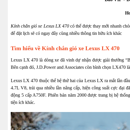
Ho
Kính chắn gió xe Lexus LX 470
có thể được thay mới nhanh chón
để đặt lịch sẽ có ngay đây cùng nhiều thông tin hữu ích khác
Tìm hiểu về Kính chắn gió xe Lexus LX 470
Lexus LX 470 là dòng xe đã vinh dự nhận được giải thưởng “
Bên cạnh đó, J.D.Power and Associates còn bình chọn LX470 là
Lexus LX 470 thuộc thể hệ thứ hai của Lexus LX ra mắt lần đầu
4.7L V8, trải qua nhiều lần nâng cấp, hiện công suất cực đại 
động 5 cấp A750F. Phiên bản năm 2000 được trang bị hệ thống 
tiện ích khác.