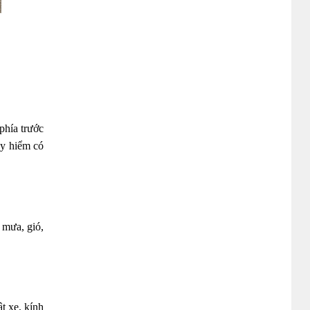
phía trước
uy hiểm có
 mưa, gió,
t xe, kính