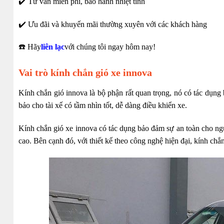
✔️ Tư vấn miễn phí, bảo hành nhiệt tình
✔️ Ưu đãi và khuyến mãi thường xuyên với các khách hàng
☎️ Hãy
liên lạc
với chúng tôi ngay hôm nay!
Vai trò kính chắn gió xe innova
Kính chắn gió innova là bộ phận rất quan trọng, nó có tác dụn
bảo cho tài xế có tầm nhìn tốt, dễ dàng điều khiển xe.
Kính chắn gió xe innova có tác dụng bảo đảm sự an toàn cho ngườ
cao. Bên cạnh đó, với thiết kế theo công nghệ hiện đại, kính ch