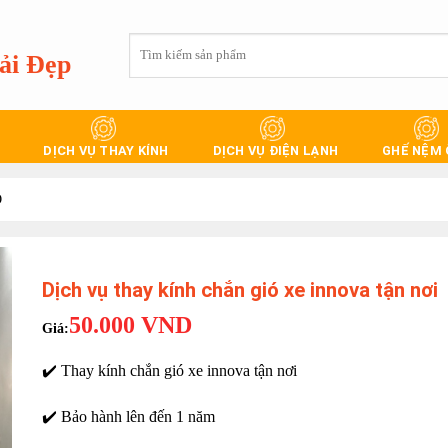
Tìm
ải Đẹp
kiếm:
DỊCH VỤ THAY KÍNH
DỊCH VỤ ĐIỆN LẠNH
GHẾ NỆM
Ô
Dịch vụ thay kính chắn gió xe innova tận nơi
50.000
VND
✔️ Thay kính chắn gió xe innova tận nơi
✔️ Bảo hành lên đến 1 năm