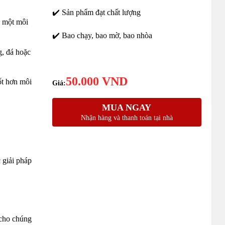
✔️ Sản phẩm đạt chất lượng
a một môi
✔️ Bao chạy, bao mờ, bao nhòa
g, đá hoặc
50.000
VND
ốt hơn môi
MUA NGAY
Nhận hàng và thanh toán tại nhà
 giải pháp
 cho chúng