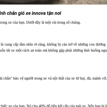
ính chắn gió xe innova tận nơi
trong xe của bạn. Dưới đây là một vài trong số chúng.
là cung cấp tầm nhìn rõ ràng, không bị cản trở về những con đường 
 muốn lái xe một cách an toàn mà không gặp phải những tình huống ng
lá chắn” bảo vệ người trong xe và nội thất của xe từ bụi, đá, mảnh vỡ,
chiếc xe của bạn. Nó cho 40% độ bền kết cấu của mái xe. Nếu bạn bị lậ