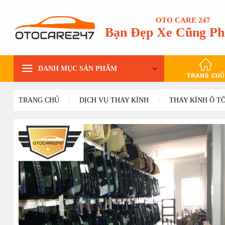
Bỏ
qua
OTO CARE 247
Bạn Đẹp Xe Cũng Ph
nội
dung
DANH MỤC SẢN PHẨM
TRANG CHỦ
TRANG CHỦ
/
DỊCH VỤ THAY KÍNH
/
THAY KÍNH Ô T