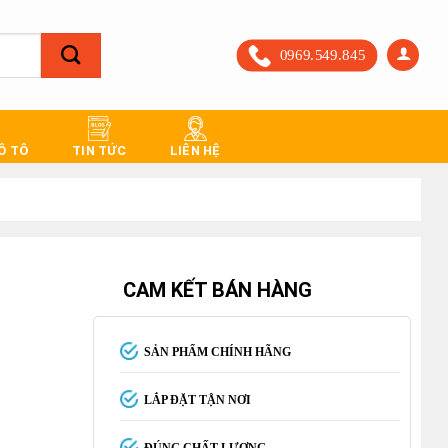
0969.549.845
 Ô TÔ
TIN TỨC
LIÊN HỆ
CAM KẾT BÁN HÀNG
SẢN PHẨM CHÍNH HÃNG
LẮP ĐẶT TẬN NƠI