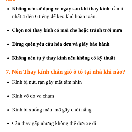
Không nên sử dụng xe ngay sau khi thay kính
: cần ít
nhất 4 đến 6 tiếng để keo khô hoàn toàn.
Chọn nơi thay kính có mái che hoặc tránh trời mưa
Đừng quên yêu cầu hóa đơn và giấy bảo hành
Không nên tự ý thay kính nếu không có kỹ thuật
7. Nên Thay kính chắn gió ô tô tại nhà khi nào?
Kính bị nứt, rạn gây mất tầm nhìn
Kính vỡ do va chạm
Kính bị xuống màu, mờ gây chói nắng
Cần thay gấp nhưng không thể đưa xe đi