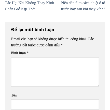
Tác Hại Khi Không Thay Kính
Nên dán film cách nhiệt ô tô
Chắn Gió Kịp Thời
trước hay sau khi thay kính?
Để lại một bình luận
Email của bạn sẽ không được hiển thị công khai.
Các
trường bắt buộc được đánh dấu
*
Bình luận
*
Tên