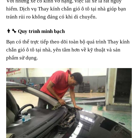
Với những xe có kính vỡ nặng, việc lái xe là rất nguy
hiểm. Dịch vụ Thay kính chắn gió ô tô tại nhà giúp bạn
tránh rủi ro không đáng có khi di chuyển.
👨‍🔧 Quy trình minh bạch
Bạn có thể trực tiếp theo dõi toàn bộ quá trình Thay kính
chắn gió ô tô tại nhà, yên tâm hơn về kỹ thuật và sản
phẩm sử dụng.