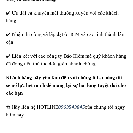
✔️ Ưu đãi và khuyến mãi thường xuyên với các khách
hàng
✔️ Nhận thi công và lắp đặt ở HCM và các tỉnh thành lân
cận
✔️ Liên kết với các công ty Bảo Hiểm mà quý khách hàng
đã đóng nên thủ tục đơn giản nhanh chóng
Khách hàng hãy yên tâm đến với chúng tôi , chúng tôi
sẽ nổ lực hết mình để mang lại sự hài lòng tuyệt đối cho
các bạn
☎️ Hãy liên hệ HOTLINE
0969549845
của chúng tôi ngay
hôm nay!