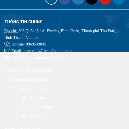
THÔNG TIN CHUNG
Địa chỉ:
303 Quốc lộ 1A, Phường Bình Chiểu, Thành phố Thủ Đức,
Binh Thanh, Vietnam
Hotline
:
0969549845
Email
: otocare.247.hcm@gmail.com
Website
: www.otocare247.com/
CHINH SÁCH BÁN HÀNG
Hướng dẫn mua hàng
Chính sách vận chuyển
Chính sách thanh toán
Chính sách bảo mật thông tin
Chính sách đổi trả hàng