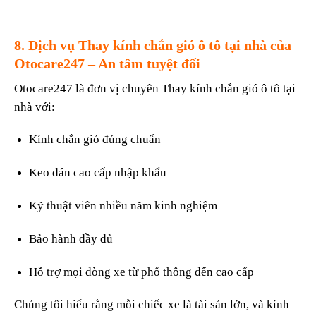
8. Dịch vụ Thay kính chắn gió ô tô tại nhà của
Otocare247 – An tâm tuyệt đối
Otocare247 là đơn vị chuyên Thay kính chắn gió ô tô tại
nhà với:
Kính chắn gió đúng chuẩn
Keo dán cao cấp nhập khẩu
Kỹ thuật viên nhiều năm kinh nghiệm
Bảo hành đầy đủ
Hỗ trợ mọi dòng xe từ phổ thông đến cao cấp
Chúng tôi hiểu rằng mỗi chiếc xe là tài sản lớn, và kính