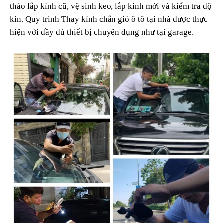
tháo lắp kính cũ, vệ sinh keo, lắp kính mới và kiểm tra độ
kín. Quy trình Thay kính chắn gió ô tô tại nhà được thực
hiện với đầy đủ thiết bị chuyên dụng như tại garage.