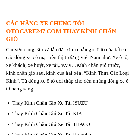
CÁC HÃNG XE CHÚNG TÔI
OTOCARE247.COM
THAY KÍNH CHẮN
GIÓ
Chuyên cung cấp và lắp đặt kính chắn gió ô tô của tất cả
các dòng xe có mặt trên thị trường Việt Nam như: Xe ô tô,
xe khách, xe buýt, xe tải,..v.v.v…Kính chắn gió trước,
kính chắn gió sau, kính cửa hai bên, “Kính Thưa Các Loại
Kính”. Từ dòng xe ô tô đời thấp cho đến những dòng xe ô
tô hạng sang.
Thay Kính Chắn Gió Xe Tải ISUZU
Thay Kính Chắn Gió Xe Tải KIA
Thay Kính Chắn Gió Xe Tải THACO
Thay Kính Chắn Gió Xe Tải Hyundai