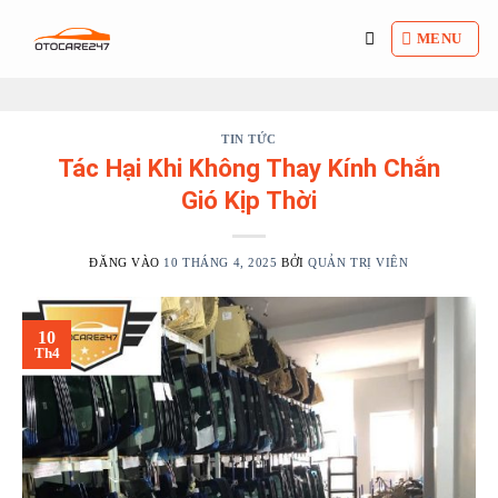
Bỏ
qua
MENU
nội
dung
TIN TỨC
Tác Hại Khi Không Thay Kính Chắn
Gió Kịp Thời
ĐĂNG VÀO
10 THÁNG 4, 2025
BỞI
QUẢN TRỊ VIÊN
10
Th4