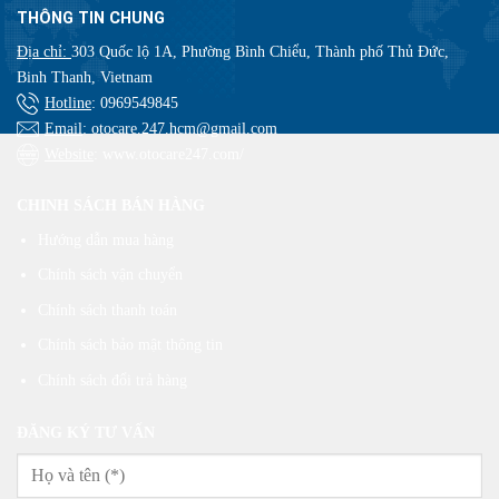
THÔNG TIN CHUNG
Địa chỉ:
303 Quốc lộ 1A, Phường Bình Chiểu, Thành phố Thủ Đức,
Binh Thanh, Vietnam
Hotline
:
0969549845
Email
: otocare.247.hcm@gmail.com
Website
: www.otocare247.com/
CHINH SÁCH BÁN HÀNG
Hướng dẫn mua hàng
Chính sách vận chuyển
Chính sách thanh toán
Chính sách bảo mật thông tin
Chính sách đổi trả hàng
ĐĂNG KÝ TƯ VẤN