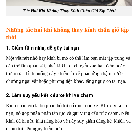
Tác Hại Khi Không Thay Kính Chắn Gió Kịp Thời
Những tác hại khi không thay kính chắn gió kịp
thời
1. Giảm tầm nhìn, dễ gây tai nạn
Một vết nứt nhỏ hay kính bị mờ có thể làm bạn mất tập trung và
cản trở tầm quan sát, nhất là khi di chuyển vào ban đêm hoặc
trời mưa. Tình huống này khiến tài xế phản ứng chậm trước
chướng ngại vật hoặc phương tiện khác, tăng nguy cơ tai nạn.
2. Làm suy yếu kết cấu xe khi va chạm
Kính chắn gió là bộ phận hỗ trợ cố định nóc xe. Khi xảy ra tai
nạn, nó góp phần phân tán lực và giữ vững cấu trúc cabin. Nếu
kính đã bị nứt, khả năng bảo vệ này suy giảm đáng kể, khiến va
chạm trở nên nguy hiểm hơn.