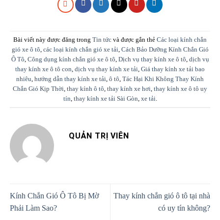
Bài viết này được đăng trong
Tin tức
và được gắn thẻ
Các loại kính chắn
gió xe ô tô
,
các loại kính chắn gió xe tải
,
Cách Bảo Dưỡng Kính Chắn Gió
Ô Tô
,
Công dụng kính chắn gió xe ô tô
,
Dịch vụ thay kính xe ô tô
,
dịch vụ
thay kính xe ô tô con
,
dịch vụ thay kính xe tải
,
Giá thay kính xe tải bao
nhiêu
,
hướng dẫn thay kính xe tải
,
ô tô
,
Tác Hại Khi Không Thay Kính
Chắn Gió Kịp Thời
,
thay kính ô tô
,
thay kính xe hơi
,
thay kính xe ô tô uy
tín
,
thay kính xe tải Sài Gòn
,
xe tải
.
QUẢN TRỊ VIÊN
Kính Chắn Gió Ô Tô Bị Mờ
Thay kính chắn gió ô tô tại nhà
Phải Làm Sao?
có uy tín không?