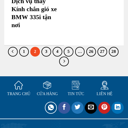
Dịch vụ thay
Kính chắn gió xe
BMW 335i tận
nơi
1
2
3
4
5
…
26
27
28
TRANG CHỦ
CỬA HÀNG
TIN TỨC
LIÊN HỆ