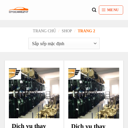
Bỏ
qua
MENU
nội
dung
TRANG CHỦ
/
SHOP
/
TRANG 2
Dịch vụ thay
Dịch vụ thay