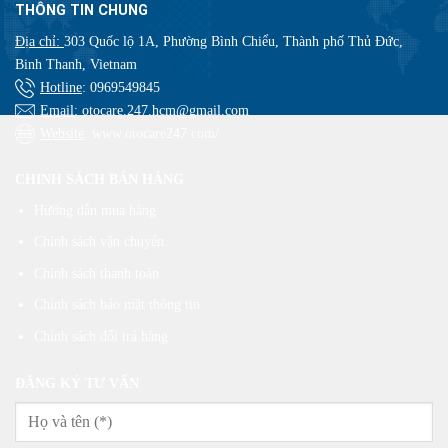
THÔNG TIN CHUNG
Địa chỉ:
303 Quốc lộ 1A, Phường Bình Chiểu, Thành phố Thủ Đức,
Binh Thanh, Vietnam
Hotline
:
0969549845
Email
: otocare.247.hcm@gmail.com
Website
: www.otocare247.com/
CHINH SÁCH BÁN HÀNG
Hướng dẫn mua hàng
Chính sách vận chuyển
Chính sách thanh toán
Chính sách bảo mật thông tin
Chính sách đổi trả hàng
ĐĂNG KÝ TƯ VẤN