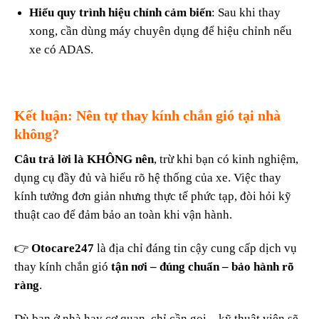
Hiểu quy trình hiệu chỉnh cảm biến
: Sau khi thay
xong, cần dùng máy chuyên dụng để hiệu chỉnh nếu
xe có ADAS.
Kết luận: Nên tự thay kính chắn gió tại nhà
không?
Câu trả lời là KHÔNG nên
, trừ khi bạn có kinh nghiệm,
dụng cụ đầy đủ và hiểu rõ hệ thống của xe. Việc thay
kính tưởng đơn giản nhưng thực tế phức tạp, đòi hỏi kỹ
thuật cao để đảm bảo an toàn khi vận hành.
👉
Otocare247
là địa chỉ đáng tin cậy cung cấp dịch vụ
thay kính chắn gió
tận nơi – đúng chuẩn – bảo hành rõ
ràng
.
Dù bạn ở nhà hay cơ quan, chỉ cần gọi – kỹ thuật viên sẽ