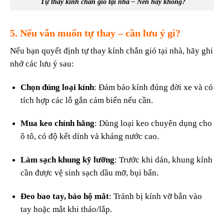
Tự thay kính chắn gió tại nhà – Nên hay không?
5. Nếu vẫn muốn tự thay – cần lưu ý gì?
Nếu bạn quyết định tự thay kính chắn gió tại nhà, hãy ghi
nhớ các lưu ý sau:
Chọn đúng loại kính
: Đảm bảo kính đúng đời xe và có
tích hợp các lỗ gắn cảm biến nếu cần.
Mua keo chính hãng
: Dùng loại keo chuyên dụng cho
ô tô, có độ kết dính và kháng nước cao.
Làm sạch khung kỹ lưỡng
: Trước khi dán, khung kính
cần được vệ sinh sạch dầu mỡ, bụi bẩn.
Đeo bao tay, bảo hộ mắt
: Tránh bị kính vỡ bắn vào
tay hoặc mắt khi tháo/lắp.