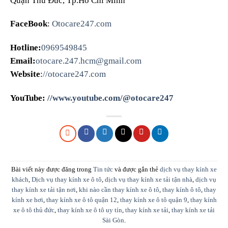
Quận Thủ Đức, Tp.Hồ Chí Minh
FaceBook
:
Otocare247.com
Hotline:
0969549845
Email:
otocare.247.hcm@gmail.com
Website
:
//otocare247.com
YouTube:
//www.youtube.com/@otocare247
Bài viết này được đăng trong
Tin tức
và được gắn thẻ
dịch vụ thay kính xe
khách
,
Dịch vụ thay kính xe ô tô
,
dịch vụ thay kính xe tải tận nhà
,
dịch vụ
thay kính xe tải tận nơi
,
khi nào cần thay kính xe ô tô
,
thay kính ô tô
,
thay
kính xe hơi
,
thay kính xe ô tô quận 12
,
thay kính xe ô tô quận 9
,
thay kính
xe ô tô thủ đức
,
thay kính xe ô tô uy tín
,
thay kính xe tải
,
thay kính xe tải
Sài Gòn
.