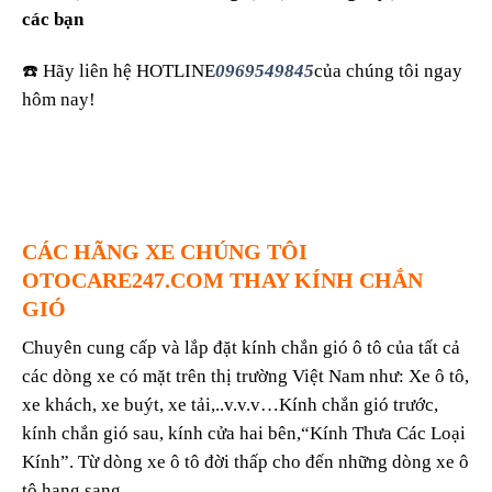
các bạn
☎️ Hãy liên hệ HOTLINE
0969549845
của chúng tôi ngay
hôm nay!
CÁC HÃNG XE CHÚNG TÔI
OTOCARE247.COM
THAY KÍNH CHẮN
GIÓ
Chuyên cung cấp và lắp đặt kính chắn gió ô tô của tất cả
các dòng xe có mặt trên thị trường Việt Nam như: Xe ô tô,
xe khách, xe buýt, xe tải,..v.v.v…Kính chắn gió trước,
kính chắn gió sau, kính cửa hai bên,“Kính Thưa Các Loại
Kính”. Từ dòng xe ô tô đời thấp cho đến những dòng xe ô
tô hạng sang.