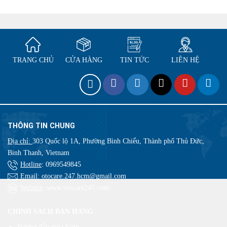
TRANG CHỦ
CỬA HÀNG
TIN TỨC
LIÊN HỆ
THÔNG TIN CHUNG
Địa chỉ:
303 Quốc lộ 1A, Phường Bình Chiểu, Thành phố Thủ Đức,
Binh Thanh, Vietnam
Hotline
:
0969549845
Email
: otocare.247.hcm@gmail.com
Website
: www.otocare247.com/
CHINH SÁCH BÁN HÀNG
Hướng dẫn mua hàng