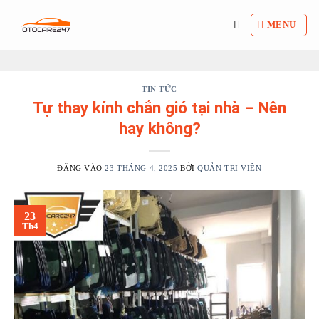
Bỏ
qua
MENU
nội
dung
TIN TỨC
Tự thay kính chắn gió tại nhà – Nên
hay không?
ĐĂNG VÀO
23 THÁNG 4, 2025
BỞI
QUẢN TRỊ VIÊN
23
Th4