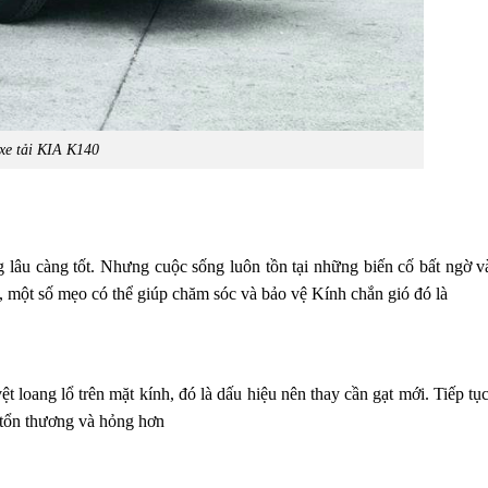
 xe tải KIA K140
 lâu càng tốt. Nhưng cuộc sống luôn tồn tại những biến cố bất ngờ v
ó, một số mẹo có thể giúp chăm sóc và bảo vệ Kính chắn gió đó là
t loang lổ trên mặt kính, đó là dấu hiệu nên thay cần gạt mới. Tiếp tụ
ị tổn thương và hỏng hơn