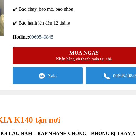
✔️ Bao chạy, bao mờ, bao nhòa
✔️ Bảo hành lên đến 12 tháng
Hotline:
0969549845
MUA NGAY
Nhận hàng và thanh toán tại nhà
Zalo
096954984
 KIA K140 tận nơi
GIỎI LÂU NĂM – RÁP NHANH CHÓNG – KHÔNG BỊ TRẦY 