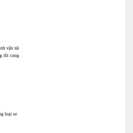
nh vận tải
g tôi cung
g loại xe