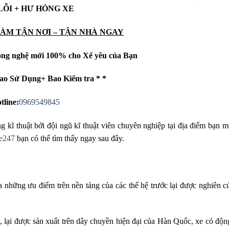
LỖI + HƯ HỎNG XE
LÀM TẬN NƠI – TẬN NHÀ NGAY
ông nghệ mới 100% cho Xế yêu của Bạn
ao Sử Dụng+ Bao Kiểm tra * *
tline:
0969549845
g kĩ thuật bởi đội ngũ kĩ thuật viên chuyên nghiệp tại địa điểm bạn
e247
bạn có thể tìm thấy ngay sau đây.
những ưu điểm trên nền tảng của các thế hệ trước lại được nghiên c
, lại được sản xuất trên dây chuyền hiện đại của Hàn Quốc, xe có độ