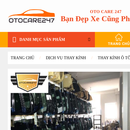
Bỏ
qua
OTO CARE 247
Bạn Đẹp Xe Cũng Ph
nội
dung
DANH MỤC SẢN PHẨM
TRANG CHỦ
TRANG CHỦ
/
DỊCH VỤ THAY KÍNH
/
THAY KÍNH Ô T