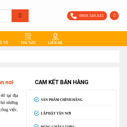
0969.549.845
 Ô TÔ
TIN TỨC
LIÊN HỆ
ận nơi
CAM KẾT BÁN HÀNG
140
tại địa
SẢN PHẨM CHÍNH HÃNG
i bỏ những
 công việc.
LẮP ĐẶT TẬN NƠI