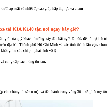
 dưới áp suất và nhiệt độ cao giúp hấp thụ lực va chạm
 xe tải KIA K140 tận nơi ngay bây giờ?
 gió của quý khách thường xảy đến bất ngờ. Do đó, để hỗ trợ lịch trì
 trên địa bàn Thành phố Hồ Chí Minh và các tỉnh thành lân cận, chún
không thu các chi phí phát sinh vô lý.
và cung cấp các thông tin sau:
p của chúng tôi sẽ có mặt và tiến hành trong vòng 30 – 45 phút tuỳ từn