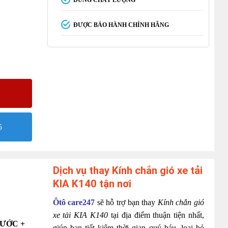
ĐÚNG CHẤT LƯỢNG
ĐƯỢC BẢO HÀNH CHÍNH HÃNG
5
Dịch vụ thay Kính chắn gió xe tải
KIA K140 tận nơi
Ôtô care247
sẽ hỗ trợ bạn thay
Kính chắn gió
xe tải KIA K140
tại địa điểm thuận tiện nhất,
XƯỚC +
giúp bạn tiết kiệm thời gian quý báu, loại bỏ