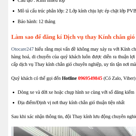
Cấu tạo : Kính nhiều lớp
Mô tả cấu trúc phân lớp: 2 Lớp kính chịu lực ép chặt lớp PVB
Bảo hành: 12 tháng
Làm sao để đăng kí Dịch vụ thay Kính chắn gió
Otocare247
hiểu rằng mọi vấn đề không may xảy ra với Kính chắn
hàng hoá, di chuyển của quý khách luôn được diễn ra thuận lợi
cấp dịch vụ Thay kính chắn gió chuyên nghiệp, uy tín tận nơi mà 
Quý khách có thể gọi đến
Hotline
0969549845
(Có Zalo, Viber) 
Dòng xe và đời xe hoặc chụp hình xe cùng với sổ đăng kiểm
Địa điểm/Định vị nơi thay kính chắn gió thuận tiện nhất
Sau khi xác nhận thông tin, đội Thay kính lưu động chuyên nghiệ