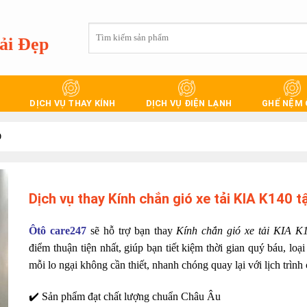
Tìm
ải Đẹp
kiếm:
DỊCH VỤ THAY KÍNH
DỊCH VỤ ĐIỆN LẠNH
GHẾ NỆM
Ô
Dịch vụ thay Kính chắn gió xe tải KIA K140 t
Ôtô care247
sẽ hỗ trợ bạn thay
Kính chắn gió xe tải KIA K
điểm thuận tiện nhất, giúp bạn tiết kiệm thời gian quý báu, loạ
mỗi lo ngại không cần thiết, nhanh chóng quay lại với lịch trình
✔️ Sản phẩm đạt chất lượng chuẩn Châu Âu