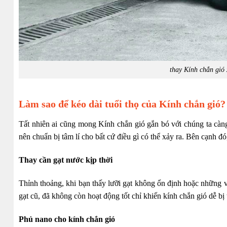
thay Kính chắn gió
Làm sao để kéo dài tuổi thọ của Kính chắn gió?
Tất nhiên ai cũng mong Kính chắn gió gắn bó với chúng ta càng
nên chuẩn bị tâm lí cho bất cứ điều gì có thể xảy ra. Bên cạnh đ
Thay cần gạt nước kịp thời
Thỉnh thoảng, khi bạn thấy lưỡi gạt không ổn định hoặc những vệ
gạt cũ, đã không còn hoạt động tốt chỉ khiến kính chắn gió dễ b
Phủ nano cho kính chắn gió