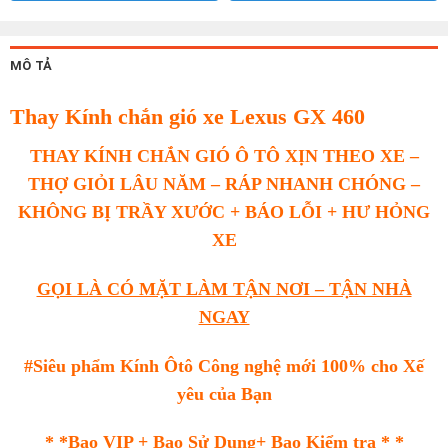
MÔ TẢ
Thay Kính chắn gió xe Lexus GX 460
THAY KÍNH CHẮN GIÓ Ô TÔ XỊN THEO XE –
THỢ GIỎI LÂU NĂM – RÁP NHANH CHÓNG –
KHÔNG BỊ TRẦY XƯỚC + BÁO LỖI + HƯ HỎNG
XE
GỌI LÀ CÓ MẶT LÀM TẬN NƠI – TẬN NHÀ
NGAY
#Siêu phẩm Kính Ôtô Công nghệ mới 100% cho Xế
yêu của Bạn
* *Bao VIP + Bao Sử Dụng+ Bao Kiểm tra * *