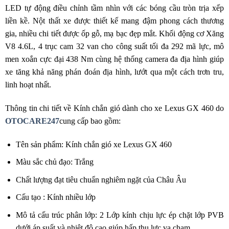
LED tự động điều chỉnh tầm nhìn với các bóng cầu tròn trịa xếp
liền kề. Nột thất xe được thiết kế mang đậm phong cách thương
gia, nhiều chi tiết được ốp gỗ, mạ bạc đẹp mắt. Khối động cơ Xăng
V8 4.6L, 4 trục cam 32 van cho công suất tối đa 292 mã lực, mô
men xoắn cực đại 438 Nm cùng hệ thống camera đa địa hình giúp
xe tăng khả năng phán đoán địa hình, lướt qua một cách trơn tru,
linh hoạt nhất.
Thông tin chi tiết về Kính chắn gió dành cho xe Lexus GX 460 do
OTOCARE247
cung cấp bao gồm:
Tên sản phẩm: Kính chắn gió xe Lexus GX 460
Màu sắc chủ đạo: Trắng
Chất lượng đạt tiêu chuẩn nghiêm ngặt của Châu Âu
Cấu tạo : Kính nhiều lớp
Mô tả cấu trúc phân lớp: 2 Lớp kính chịu lực ép chặt lớp PVB
dưới áp suất và nhiệt độ cao giúp hấp thụ lực va chạm