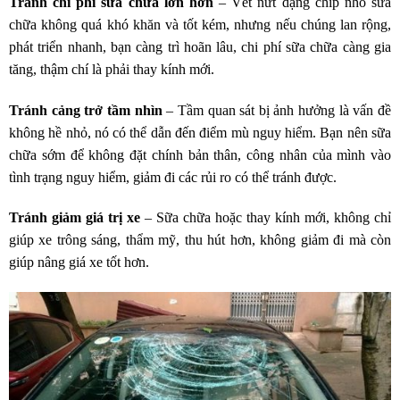
Tránh chi phí sữa chữa lớn hơn
– Vết nứt dạng chip nhỏ sữa
chữa không quá khó khăn và tốt kém, nhưng nếu chúng lan rộng,
phát triển nhanh, bạn càng trì hoãn lâu, chi phí sữa chữa càng gia
tăng, thậm chí là phải thay kính mới.
Tránh cảng trở tầm nhìn
– Tầm quan sát bị ảnh hưởng là vấn đề
không hề nhỏ, nó có thể dẫn đến điểm mù nguy hiểm. Bạn nên sữa
chữa sớm để không đặt chính bản thân, công nhân của mình vào
tình trạng nguy hiểm, giảm đi các rủi ro có thể tránh được.
Tránh giảm giá trị xe
– Sữa chữa hoặc thay kính mới, không chỉ
giúp xe trông sáng, thẩm mỹ, thu hút hơn, không giảm đi mà còn
giúp nâng giá xe tốt hơn.