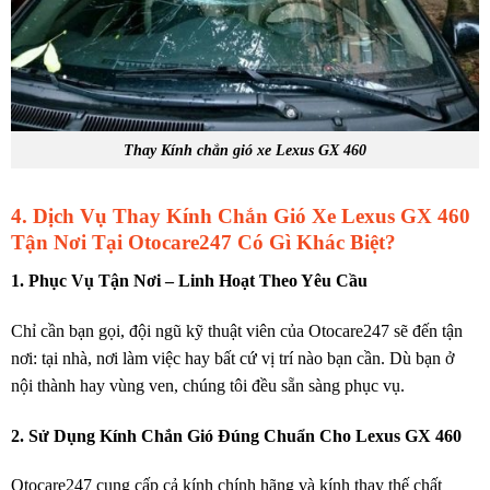
Thay Kính chắn gió xe Lexus GX 460
4. Dịch Vụ Thay Kính Chắn Gió Xe Lexus GX 460
Tận Nơi Tại Otocare247 Có Gì Khác Biệt?
1. Phục Vụ Tận Nơi – Linh Hoạt Theo Yêu Cầu
Chỉ cần bạn gọi, đội ngũ kỹ thuật viên của Otocare247 sẽ đến tận
nơi: tại nhà, nơi làm việc hay bất cứ vị trí nào bạn cần. Dù bạn ở
nội thành hay vùng ven, chúng tôi đều sẵn sàng phục vụ.
2. Sử Dụng Kính Chắn Gió Đúng Chuẩn Cho Lexus GX 460
Otocare247 cung cấp cả kính chính hãng và kính thay thế chất