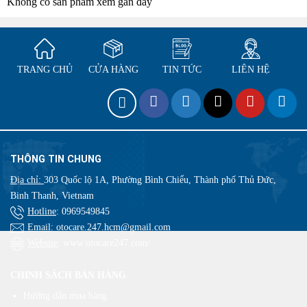
Không có sản phẩm xem gần đây
TRANG CHỦ
CỬA HÀNG
TIN TỨC
LIÊN HỆ
THÔNG TIN CHUNG
Địa chỉ:
303 Quốc lộ 1A, Phường Bình Chiểu, Thành phố Thủ Đức,
Binh Thanh, Vietnam
Hotline
:
0969549845
Email
: otocare.247.hcm@gmail.com
Website
: www.otocare247.com/
CHINH SÁCH BÁN HÀNG
Hướng dẫn mua hàng