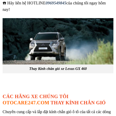
☎️ Hãy liên hệ HOTLINE
0969549845
của chúng tôi ngay hôm
nay!
Thay Kính chắn gió xe Lexus GX 460
CÁC HÃNG XE CHÚNG TÔI
OTOCARE247.COM
THAY KÍNH CHẮN GIÓ
Chuyên cung cấp và lắp đặt kính chắn gió ô tô của tất cả các dòng