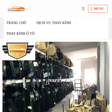
Bỏ
qua
MENU
nội
dung
TRANG CHỦ
/
DỊCH VỤ THAY KÍNH
/
THAY KÍNH Ô TÔ